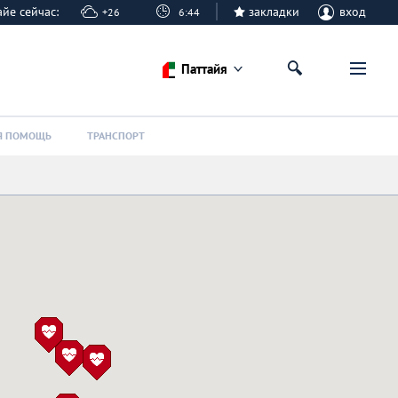
тайе сейчас:
закладки
вход
+26
6:44
Паттайя
Я ПОМОЩЬ
ТРАНСПОРТ