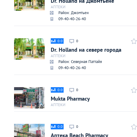
Dr. Holland на Джомтьене
Киев
АПТЕКИ
Район: Джомтьен
09-40-40-26-40
Лондон
Лос-Анджелес
0.0
0
Dr. Holland на севере города
Москва
АПТЕКИ
Район: Северная Паттайя
09-40-40-26-40
Париж
Паттайя
0.0
0
Mukta Pharmacy
Пхукет
АПТЕКИ
Санкт-Петербург
0.0
0
Аптека Beach Pharmacy