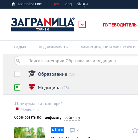
zagranitsa.com
рус
eng
ข้อมูล
ПУТЕВОДИТЕЛЬ
Loading...
ОТДЫХ
НЕДВИЖИМОСТЬ
ЭМИГРАЦИЯ, ЮР. И ФИН. УСЛУГИ
Образование
(15)
Медицина
(23)
Алматы
18
результата из категорий:
Астана
Медицина
Сортировать по:
алфавиту
рейтингу
Афины
0.0
2