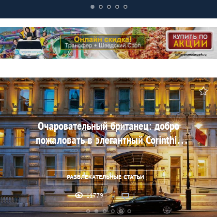
Очаровательный британец: добро
пожаловать в элегантный Corinthia
Hotel London
РАЗВЛЕКАТЕЛЬНЫЕ СТАТЬИ
11779
1