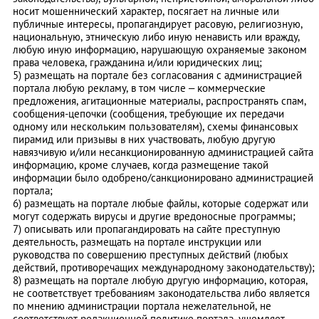
носит мошеннический характер, посягает на личные или
публичные интересы, пропагандирует расовую, религиозную,
национальную, этническую либо иную ненависть или вражду,
любую иную информацию, нарушающую охраняемые законом
права человека, гражданина и/или юридических лиц;
5) размещать на портале без согласования с администрацией
портала любую рекламу, в том числе – коммерческие
предложения, агитационные материалы, распространять спам,
сообщения-цепочки (сообщения, требующие их передачи
одному или нескольким пользователям), схемы финансовых
пирамид или призывы в них участвовать, любую другую
навязчивую и/или несанкционированную администрацией сайта
информацию, кроме случаев, когда размещение такой
информации было одобрено/санкционировано администрацией
портала;
6) размещать на портале любые файлы, которые содержат или
могут содержать вирусы и другие вредоносные программы;
7) описывать или пропагандировать на сайте преступную
деятельность, размещать на портале инструкции или
руководства по совершению преступных действий (любых
действий, противоречащих международному законодательству);
8) размещать на портале любую другую информацию, которая,
не соответствует требованиям законодательства либо является
по мнению администрации портала нежелательной, не
соответствует редакционной политике портала, ущемляет