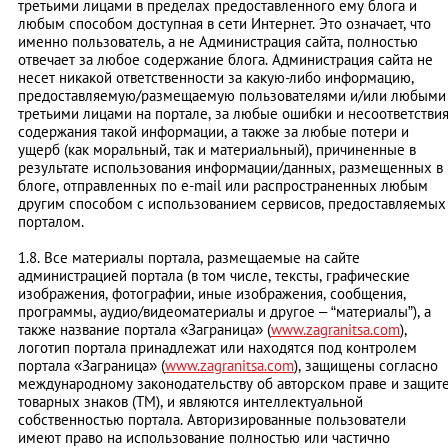
третьими лицами в пределах предоставленного ему блога и
любым способом доступная в сети Интернет. Это означает, что
именно пользователь, а не Администрация сайта, полностью
отвечает за любое содержание блога. Администрация сайта не
несет никакой ответственности за какую-либо информацию,
предоставляемую/размещаемую пользователями и/или любыми
третьими лицами на портале, за любые ошибки и несоответстви
содержания такой информации, а также за любые потери и
ущерб (как моральный, так и материальный), причиненные в
результате использования информации/данных, размещенных в
блоге, отправленных по e-mail или распространенных любым
другим способом с использованием сервисов, предоставляемых
порталом.
1.8. Все материалы портала, размещаемые на сайте
администрацией портала (в том числе, тексты, графические
изображения, фотографии, иные изображения, сообщения,
программы, аудио/видеоматериалы и другое – “материалы”), а
также название портала «Заграница» (
www.zagranitsa.com
),
логотип портала принадлежат или находятся под контролем
портала «Заграница» (
www.zagranitsa.com
), защищены согласно
международному законодательству об авторском праве и защит
товарных знаков (ТМ), и являются интеллектуальной
собственностью портала. Авторизированные пользователи
имеют право на использование полностью или частично