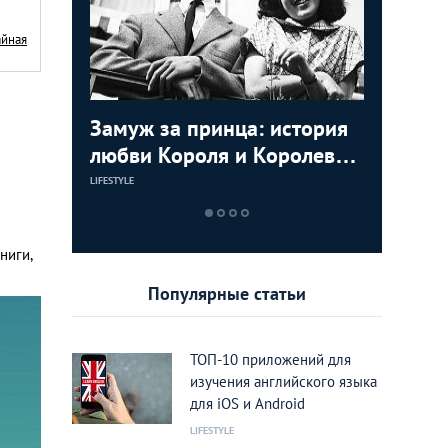
айная
ь видео с
Замуж за принца: история
Маха Ча
Мудрост
мартышек
любви Короля и Королевы
Принцес
советов
Тайланда
пригодя
LIFESTYLE
LIFESTYLE
LIFESTYLE
ниги,
Популярные статьи
ТОП-10 приложений для
изучения английского языка
для iOS и Android
LIFESTYLE