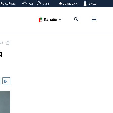
тайе сейчас:
закладки
вход
+26
3:54
Паттайя
КИ
а