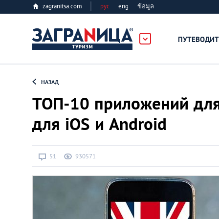
zagranitsa.com
рус
eng
ข้อมูล
ПУТЕВОДИТ
Loading...
НАЗАД
ТОП-10 приложений для
для iOS и Android
Алматы
51
930571
Астана
Афины