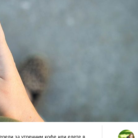
череди за утренним кофе или едете в