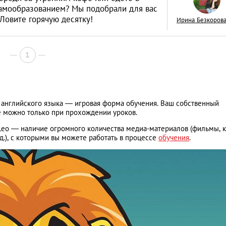
самообразованием? Мы подобрали для вас
Ловите горячую десятку!
Ирина Безкоров
1
Год обезьяны: пят
пожеланиями от 
LIFESTYLE
я английского языка — игровая форма обучения. Ваш собственный
е можно только при прохождении уроков.
eo — наличие огромного количества медиа-материалов (фильмы, к
д.), с которыми вы можете работать в процессе
обучения
.