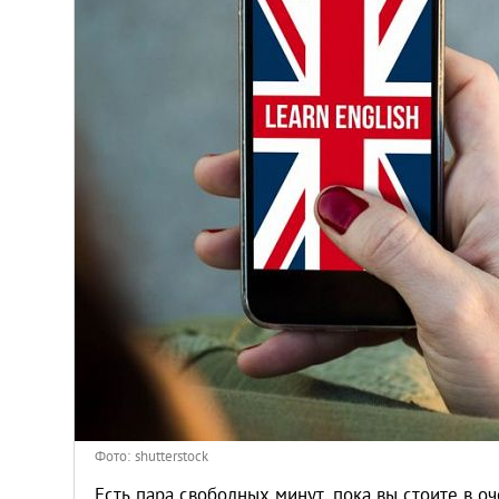
Киев
Лондон
Лос-Анджелес
Москва
Париж
Паттайя
Пхукет
Санкт-Петербург
Фото: shutterstock
Есть пара свободных минут, пока вы стоите в о