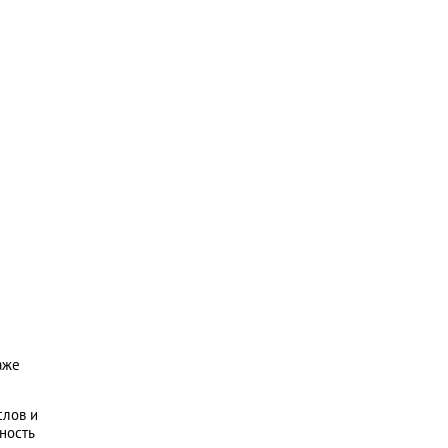
аже
слов и
ность