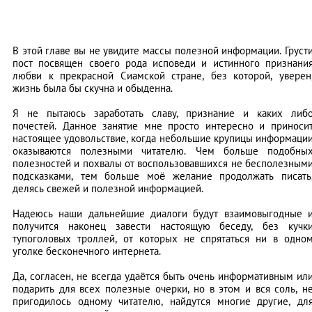
В этой главе вы не увидите массы полезной информации. Груст
пост посвящен своего рода исповеди и истинного признани
любви к прекрасной Сиамской стране, без которой, уверен
жизнь была бы скучна и обыденна.
Я не пытаюсь заработать славу, признание и каких либ
почестей. Данное занятие мне просто интересно и приноси
настоящее удовольствие, когда небольшие крупицы информаци
оказываются полезными читателю. Чем больше подобны
полезностей и похвалы от воспользовавшихся не бесполезным
подсказками, тем больше моё желание продолжать писать
делясь свежей и полезной информацией.
Надеюсь наши дальнейшие диалоги будут взаимовыгодные 
получится наконец завести настоящую беседу, без кучк
тупоголовых троллей, от которых не спрятаться ни в одно
уголке бесконечного интернета.
Да, согласен, не всегда удаётся быть очень информативным ил
подарить для всех полезные очерки, но в этом и вся соль, н
пригодилось одному читателю, найдутся многие другие, дл