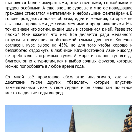
становятся более аккуратными, ответственными, спокойными 
трудоспособными. А ещё, внешне суровые и многое повидавши
граждане становятся мечтателями и небольшими фантазёрами. 
голове рождаются новые образы, идеи и желания, которые н
связаны с прошлыми детскими мечтами и представлениями. М
точно знаем что хотим, видим цель и стремимся к ней. Разве эт
плохо? Мне кажется что нет. Всё делается ради желанног
отпуска и получения необходимой суммы для него. Конечно
согласен, курс вырос на 45%, но для того чтобы хорошо 
беззаботно отдохнуть в любимой Юго-Восточной Азии никогд
не требовалось огромных сумм. А море и солнце тут всегд
благосклонно к туристам, как и выбор сочных фруктов, которы
можно попробовать в любое время года.
Со мной всё произошло абсолютно аналогично, как и 
десятками тысяч других «бедолаг», которые впустил
замечательный Сиам в своё сердце и он занял там почетно
место на долгие годы вперед.