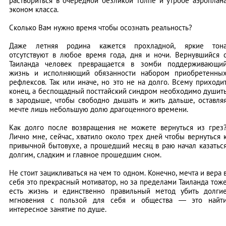
раствориться в очередной безликой толпе и утробе аэроплан
эконом класса.
Сколько Вам нужно время чтобы осознать реальность?
Даже летняя родина кажется прохладной, яркие тон
отсутствуют в любое время года, дня и ночи. Вернувшийся 
Таиланда человек превращается в зомби поддерживающи
жизнь и исполняющий обязанности набором приобретенны
рефлексов. Так или иначе, но это не на долго. Всему приходи
конец, а беспощадный посттайский синдром необходимо душит
в зародыше, чтобы свободно дышать и жить дальше, оставля
мечте лишь небольшую долю драгоценного времени.
Как долго после возвращения не можете вернуться из грез
Лично мне, сейчас, хватило около трех дней чтобы вернуться 
привычной бытовухе, а прошедший месяц в раю начал казатьс
долгим, сладким и главное прошедшим сном.
Не стоит зацикливаться на чем то одном. Конечно, мечта и вера 
себя это прекрасный мотиватор, но за пределами Таиланда тож
есть жизнь и единственно правильный метод убить долги
мгновения с пользой для себя и общества — это найт
интересное занятие по душе.