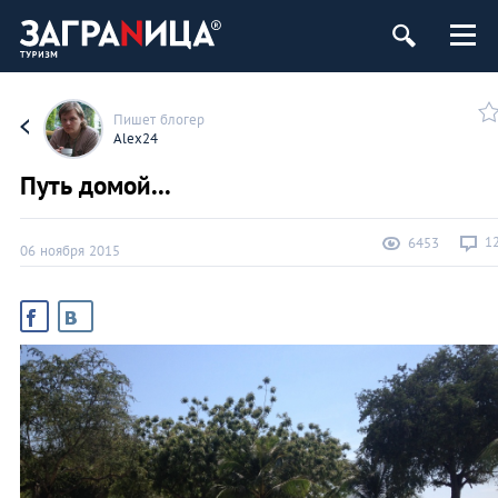
Пишет блогер
Alex24
Путь домой...
1
6453
06 ноября 2015