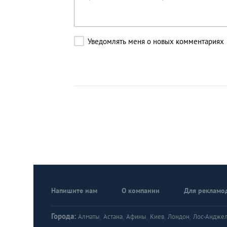
Уведомлять меня о новых комментариях
Напишите нам
О компании
Для рекламо
Города:
Алматы
,
Астана
,
Афины
,
Киев
,
Лондон
,
Лос-Андже