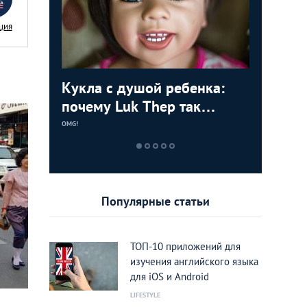
ция
 тайки:
Кукла с душой ребенка:
Призрач
Риск и 
5 чудес
ти
почему Luk Thep так
до Патт
бои в Т
братьев
ией
популярны среди тайцев
война б
OMG!
OMG!
OMG!
OMG!
Популярные статьи
ТОП-10 приложений для
изучения английского языка
для iOS и Android
LIFESTYLE