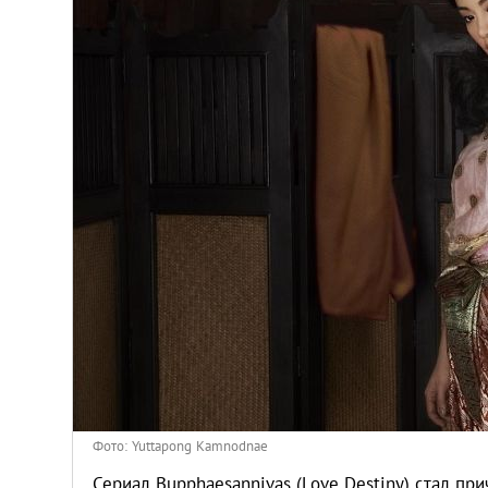
Киев
Лондон
Лос-Анджелес
Москва
Париж
Паттайя
Пхукет
Санкт-Петербург
Фото: Yuttapong Kamnodnae
Сериал Bupphaesannivas (Love Destiny) стал пр