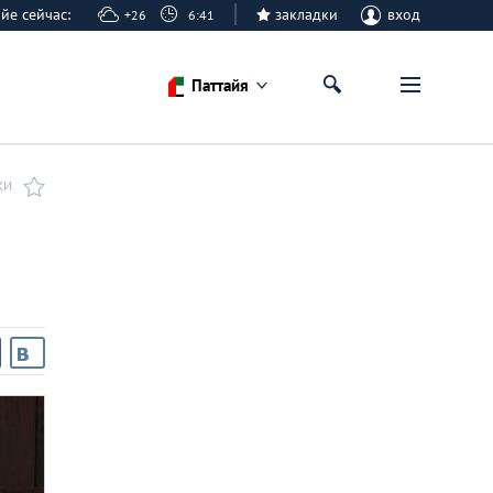
тайе сейчас:
закладки
вход
+26
6:41
Паттайя
КИ
м