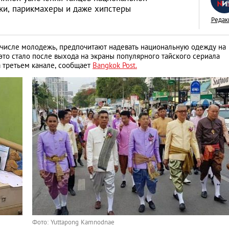
и, парикмахеры и даже хипстеры
Редак
м числе молодежь, предпочитают надевать национальную одежду на
то стало после выхода на экраны популярного тайского сериала
Месть отвергнутой
на третьем канале, сообщает
Bangkok Post.
как отказ в близос
обернулся трагед
OMG!
Фото: Yuttapong Kamnodnae