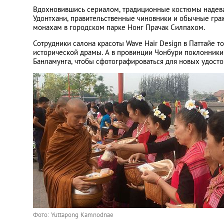
Вдохновившись сериалом, традиционные костюмы надевают
Удонтхани, правительственные чиновники и обычные гр
монахам в городском парке Нонг Прачак Силпахом.
Сотрудники салона красоты Wave Hair Design в Паттайе 
исторической драмы. А в провинции Чонбури поклонник
Банламунга, чтобы сфотографироваться для новых удосто
Фото: Yuttapong Kamnodnae