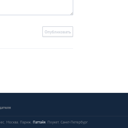
Опубликовать
дателя
лес
,
Москва
,
Париж
,
Паттайя
,
Пхукет
,
Санкт-Петербург