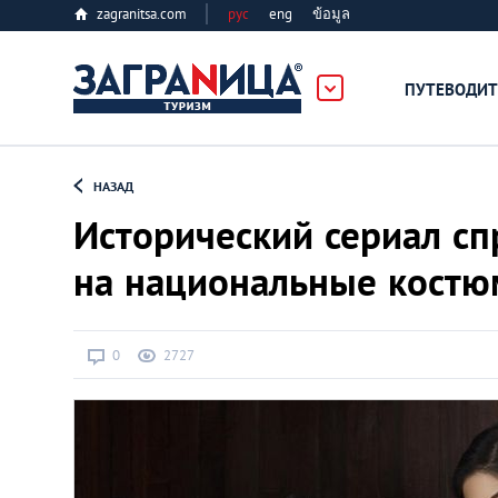
zagranitsa.com
рус
eng
ข้อมูล
ПУТЕВОДИТ
Loading...
НАЗАД
Исторический сериал сп
на национальные кост
Алматы
0
2727
Астана
Афины