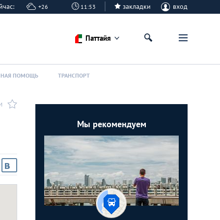
сейчас:
закладки
вход
+26
11:53
Паттайя
ННАЯ ПОМОЩЬ
ТРАНСПОРТ
И
Мы рекомендуем