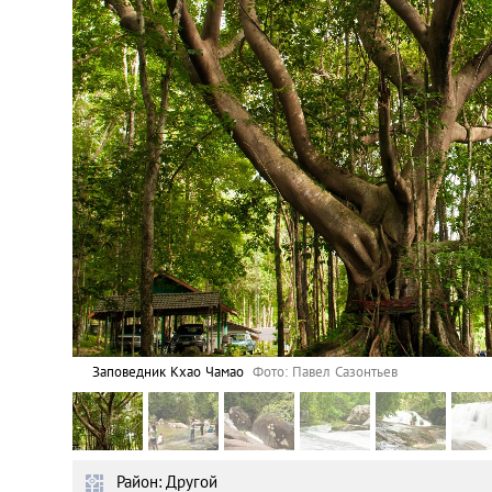
Астана
Афины
Киев
Лондон
Лос-Анджелес
Москва
Париж
Заповедник Кхао Чамао
Фото: Павел Сазонтьев
Паттайя
Район: Другой
Пхукет