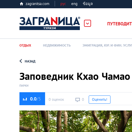
zagranitsa.com
рус
eng
ข้อมูล
ПУТЕВОДИТ
ОТДЫХ
НЕДВИЖИМОСТЬ
ЭМИГРАЦИЯ, ЮР. И ФИН. УСЛУ
НАЗАД
Loading...
Заповедник Кхао Чамао
ПАРКИ
0.0
0 оценок
0
Оценить!
Алматы