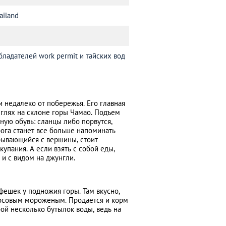
ailand
обладателей work permit и тайских вод
и недалеко от побережья. Его главная
глях на склоне горы Чамао. Подъем
ную обувь: сланцы либо порвутся,
рога станет все больше напоминать
крывающийся с вершины, стоит
купания. А если взять с собой еды,
и с видом на джунгли.
фешек у подножия горы. Там вкусно,
косовым мороженым. Продается и корм
бой несколько бутылок воды, ведь на