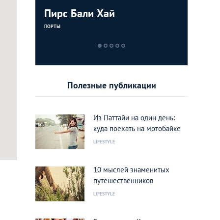
(Khao Chi
Пирс Бали Хай
Холм Бо
Тигровый
Деревня
Buddha H
Tiger Zo
ПОРТЫ
МУЗЕИ
ХРАМЫ
ПАРКИ
Полезные публикации
Из Паттайи на один день:
куда поехать на мотобайке
LIFESTYLE
: Павел Сазонтьев
10 мыслей знаменитых
путешественников
LIFESTYLE