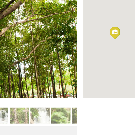
Гора Кхао Чи Чан 
Chan)
ПАРКИ
Заповедник Кхао Чамао
Фото