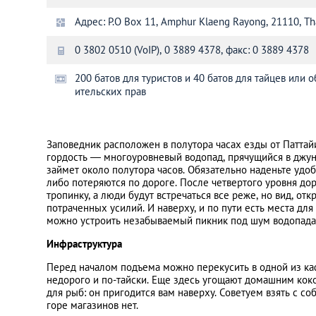
Адрес: P.O Box 11, Amphur Klaeng Rayong, 21110, Th
Санкт-Петербург
0 3802 0510 (VoIP), 0 3889 4378, факс: 0 3889 4378
200 батов для туристов и 40 батов для тайцев или 
ительских прав
Заповедник расположен в полутора часах езды от Паттай
гордость — многоуровневый водопад, прячущийся в джун
займет около полутора часов. Обязательно наденьте удоб
либо потеряются по дороге. После четвертого уровня до
тропинку, а люди будут встречаться все реже, но вид, от
потраченных усилий. И наверху, и по пути есть места для 
можно устроить незабываемый пикник под шум водопада 
Инфраструктура
Перед началом подъема можно перекусить в одной из ка
недорого и по-тайски. Еще здесь угощают домашним ко
для рыб: он пригодится вам наверху. Советуем взять с со
горе магазинов нет.