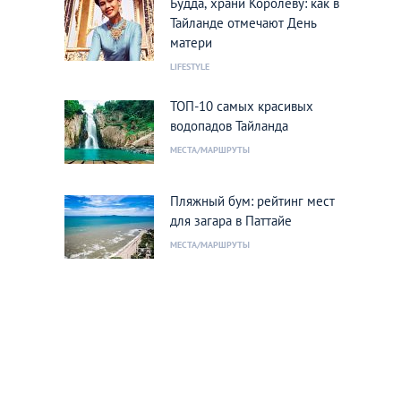
Будда, храни Королеву: как в
Тайланде отмечают День
матери
LIFESTYLE
ТОП-10 самых красивых
водопадов Тайланда
МЕСТА/МАРШРУТЫ
Пляжный бум: рейтинг мест
для загара в Паттайе
МЕСТА/МАРШРУТЫ